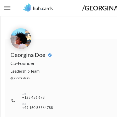
/GEORGIN
Georgina Doe
Co-Founder
Leadership Team
在
cleverideas
工作
+123 456 678
流动
+49 160 83364788