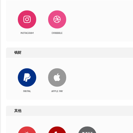
INSTAGRAM
DRIBBBLE
钱财
PAYPAL
APPLE PAY
其他