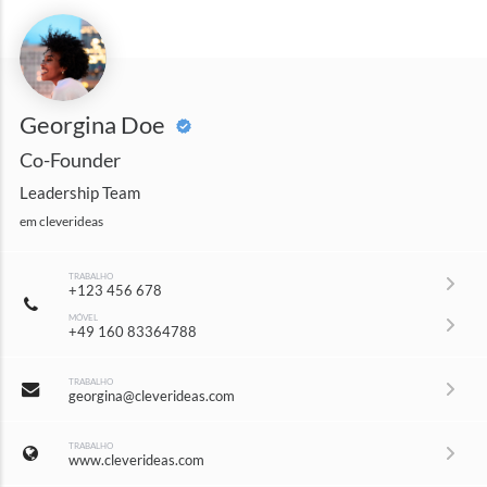
Georgina Doe
Co-Founder
Leadership Team
em
cleverideas
TRABALHO
+123 456 678
MÓVEL
+49 160 83364788
TRABALHO
georgina@cleverideas.com
TRABALHO
www.cleverideas.com