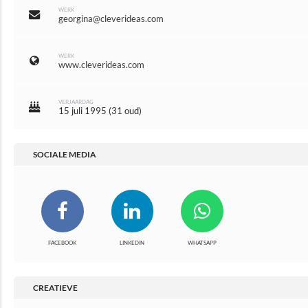
WERK
georgina@cleverideas.com
WERK
www.cleverideas.com
VERJAARDAG
15 juli 1995
(
31 oud
)
SOCIALE MEDIA
FACEBOOK
LINKEDIN
WHATSAPP
CREATIEVE