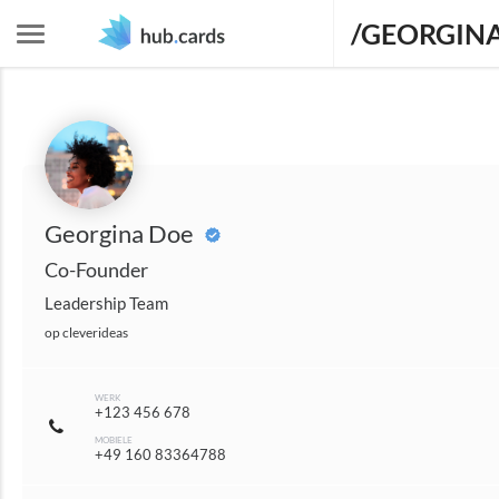
/GEORGIN
Georgina Doe
Co-Founder
Leadership Team
op
cleverideas
WERK
+123 456 678
MOBIELE
+49 160 83364788